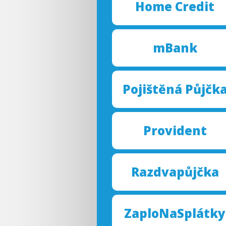
Home Cred
it
mBank
Pojišt
ěná Půjčk
Provi
dent
Razd
vapůj
čka
Zaplo
NaSpl
átky