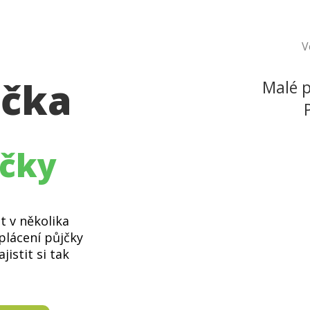
V
jčka
Malé p
jčky
t v několika
plácení půjčky
jistit si tak