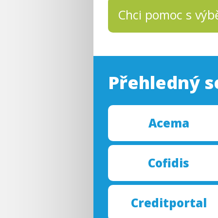
Chci pomoc s vý
Přehledný s
Ace
ma
Cofi
dis
Credit
portal