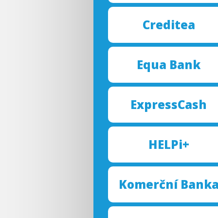
Credi
tea
Equa Bank
Expr
ess
Cash
HELPi+
Komerční
Bank