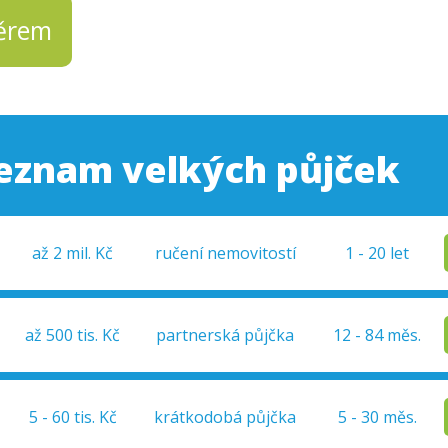
běrem
eznam velkých půjček
až 2 mil. Kč
ručení nemovitostí
1 - 20 let
až 500 tis. Kč
partnerská půjčka
12 - 84 měs.
5 - 60 tis. Kč
krátkodobá půjčka
5 - 30 měs.