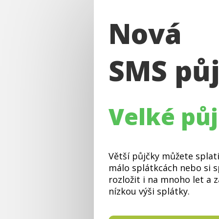
Nová
SMS pů
Velké pů
Větší půjčky můžete splati
málo splátkcách nebo si s
rozložit i na mnoho let a za
nízkou výši splátky.